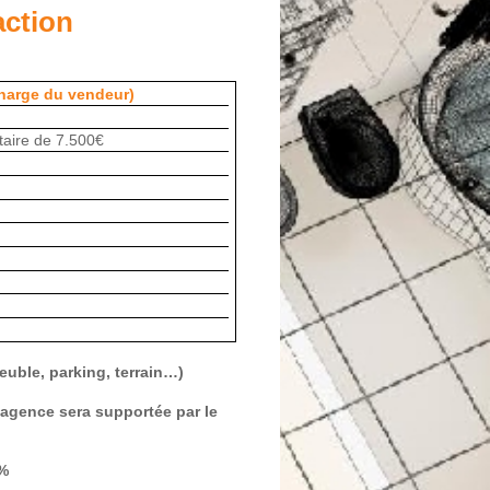
action
rge du vendeur)
 de 7.500€
uble, parking, terrain…)
’agence sera supportée par le
0%